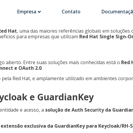
Empresa
Contato
Documentaçã
 Red Hat
, uma das maiores referências globais em soluções c
nefícios para empresas que utilizam
Red Hat Single Sign-O
go aberto. Entre suas soluções mais conhecidas está o
Red 
nnect e OAuth 2.0
.
 pela Red Hat, e amplamente utilizado em ambientes corpora
eycloak e GuardianKey
entidade e acesso, a
solução de Auth Security da Guardia
a
extensão exclusiva da GuardianKey para Keycloak/RH-