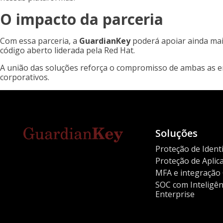
O impacto da parceria
Com essa parceria, a
GuardianKey
poderá apoiar ainda mai
código aberto liderada pela Red Hat.
A união das soluções reforça o compromisso de ambas as 
corporativos.
Soluções
Proteção de Ident
Proteção de Apli
MFA e integração
SOC com Inteligênc
Enterprise