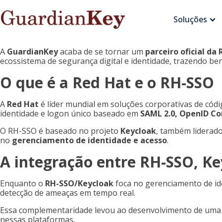
Soluções
A
GuardianKey
acaba de se tornar um
parceiro oficial da
ecossistema de segurança digital e identidade, trazendo be
O que é a Red Hat e o RH-SSO
A
Red Hat
é líder mundial em soluções corporativas de códi
identidade e logon único baseado em
SAML 2.0, OpenID Co
O RH-SSO é baseado no projeto
Keycloak
, também liderado
no
gerenciamento de identidade e acesso
.
A integração entre RH-SSO, K
Enquanto o
RH-SSO/Keycloak
foca no gerenciamento de id
detecção de ameaças em tempo real.
Essa complementaridade levou ao desenvolvimento de um
nessas plataformas.