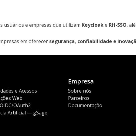
s usuários e empresas que utilizam
Keycloak
e
RH-SSO
, al
empresas em oferecer
segurança, confiabilidade e inovaç
Empresa
idades e Acessos
Sobre nós
cações Web
Parceiros
 OIDC/OAuth2
Documentação
ia Artificial — gSage