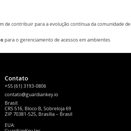
ém de contribuir para a evolução contínua da comunidade de
ão
para o gerenciamento de acessos em ambientes
Contato
+55 (61) 3193-0806
contato@guardiankey.io
Brasil:
CRS 516, Bloco B, Sobreloja 69
ZIP 70381-525, Brasília – Brasil
EUA:
GuardianKey Inc.