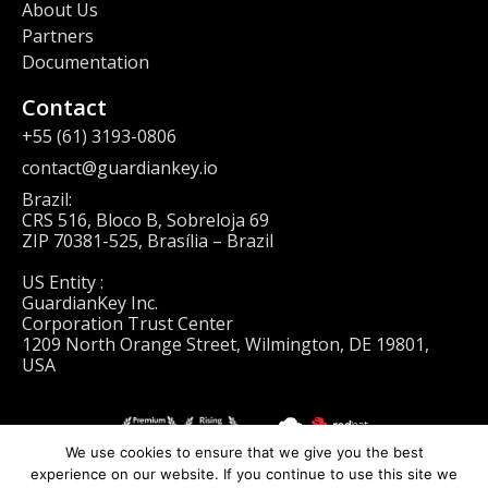
About Us
Partners
Documentation
Contact
+55 (61) 3193-0806
contact@guardiankey.io
Brazil:
CRS 516, Bloco B, Sobreloja 69
ZIP 70381-525, Brasília – Brazil
US Entity :
GuardianKey Inc.
Corporation Trust Center
1209 North Orange Street, Wilmington, DE 19801,
USA
We use cookies to ensure that we give you the best
experience on our website. If you continue to use this site we