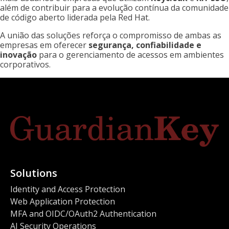
além de contribuir para a evolução contínua da comunidade
de código aberto liderada pela Red Hat.
A união das soluções reforça o compromisso de ambas as
empresas em oferecer
segurança, confiabilidade e
inovação
para o gerenciamento de acessos em ambientes
corporativos.
Solutions
Identity and Access Protection
Web Application Protection
MFA and OIDC/OAuth2 Authentication
AI Security Operations