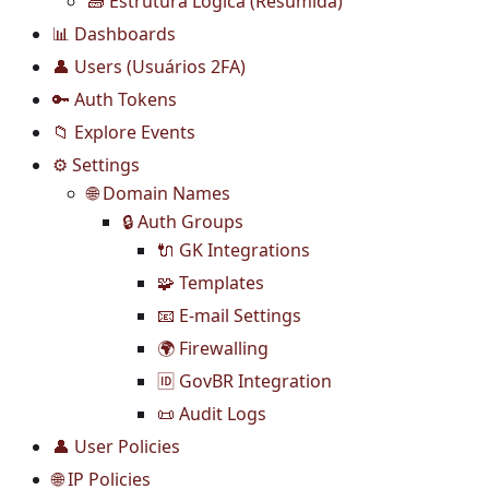
🧱 Estrutura Lógica (Resumida)
📊 Dashboards
👤 Users (Usuários 2FA)
🔑 Auth Tokens
📁 Explore Events
⚙️ Settings
🌐 Domain Names
🔒 Auth Groups
🔌 GK Integrations
🧩 Templates
📧 E-mail Settings
🌍 Firewalling
🆔 GovBR Integration
📜 Audit Logs
👤 User Policies
🌐 IP Policies